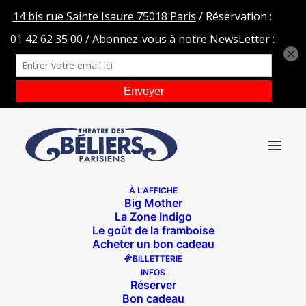
À L’AFFICHE
Big Mother
DP UNE SEMAINE PAS PLUS
La Zone Indigo
Le goût de la framboise
Accueil
Une semaine pas plus !
Acheter un bon cadeau
DP UNE SEMAINE PAS PLUS
BILLETTERIE
INFOS
Réserver
Bon cadeau