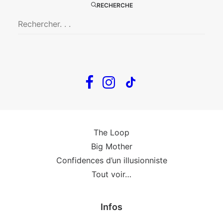
RECHERCHE
Big Mother
La Zone Indigo
Le goût de la framboise
Fin, fin et fin
The Loop
En tournée
The Loop
Big Mother
Confidences d’un illusionniste
Tout voir…
Infos