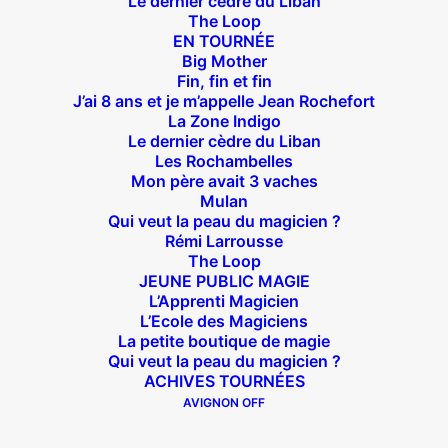
Le dernier cèdre du Liban
The Loop
EN TOURNÉE
Big Mother
Fin, fin et fin
J’ai 8 ans et je m’appelle Jean Rochefort
Suivez nous !
La Zone Indigo
Le dernier cèdre du Liban
Les Rochambelles
Mon père avait 3 vaches
Mulan
Qui veut la peau du magicien ?
Rémi Larrousse
Théâtre des Béliers Parisiens
The Loop
JEUNE PUBLIC MAGIE
14 bis rue Sainte Isaure 75018 Paris
– M° Jules
L’Apprenti Magicien
L’Ecole des Magiciens
Joffrin / Simplon – Loc :
01 42 62 35 00
La petite boutique de magie
Qui veut la peau du magicien ?
ACHIVES TOURNÉES
AVIGNON OFF
À l’affiche