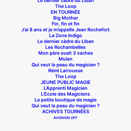
Le dernier cèdre du Liban
The Loop
EN TOURNÉE
Big Mother
Fin, fin et fin
J’ai 8 ans et je m’appelle Jean Rochefort
La Zone Indigo
Le dernier cèdre du Liban
Les Rochambelles
Mon père avait 3 vaches
Mulan
Qui veut la peau du magicien ?
Rémi Larrousse
The Loop
JEUNE PUBLIC MAGIE
L’Apprenti Magicien
Durée : 1h20
L’Ecole des Magiciens
À partir du 29 août 2026
La petite boutique de magie
Du mardi au samedi à 21h
Qui veut la peau du magicien ?
ACHIVES TOURNÉES
Dimanche à 15h
AVIGNON OFF
ACHETEZ VOS PLACES