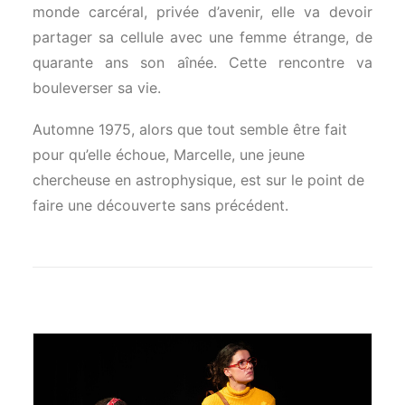
monde carcéral, privée d’avenir, elle va devoir
partager sa cellule avec une femme étrange, de
quarante ans son aînée. Cette rencontre va
bouleverser sa vie.
Automne 1975, alors que tout semble être fait
pour qu’elle échoue, Marcelle, une jeune
chercheuse en astrophysique, est sur le point de
faire une découverte sans précédent.