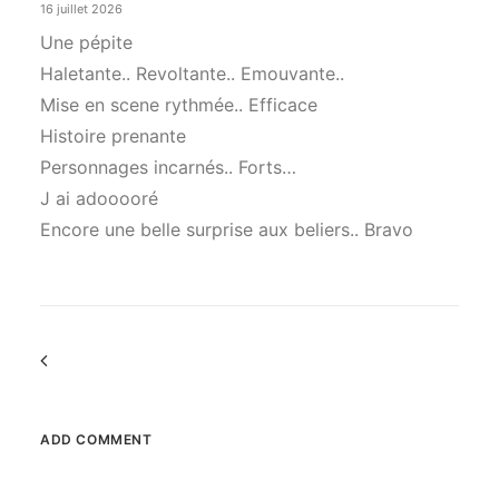
16 juillet 2026
Une pépite
Haletante.. Revoltante.. Emouvante..
Mise en scene rythmée.. Efficace
Histoire prenante
Personnages incarnés.. Forts…
J ai adooooré
Encore une belle surprise aux beliers.. Bravo
Commenter
la
navigation
ADD COMMENT