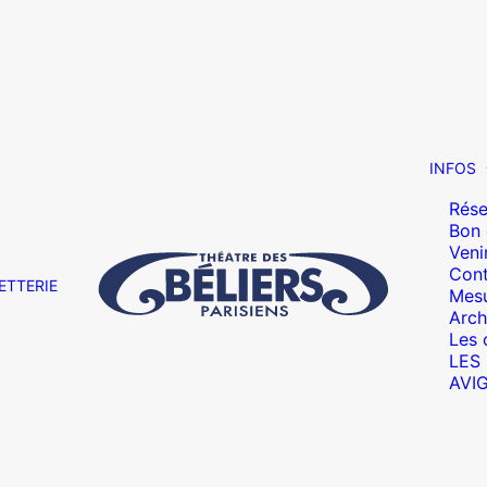
INFOS
Rése
Bon
Veni
Cont
ETTERIE
Mesu
Arch
Les 
LES
AVI