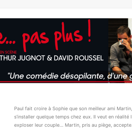
Paul fait croire à Sophie que son meilleur ami Martin
s’installer quelque temps chez eux. Il veut en réalité
exploser leur couple… Martin, pris au piège, accepte