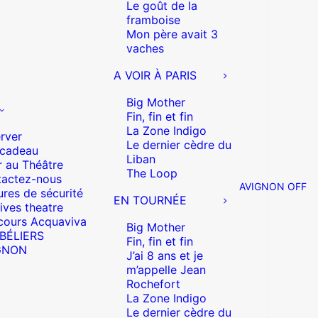
Le goût de la
framboise
Mon père avait 3
vaches
A VOIR À PARIS
Big Mother
Fin, fin et fin
La Zone Indigo
rver
Le dernier cèdre du
 cadeau
Liban
r au Théâtre
The Loop
actez-nous
AVIGNON OFF
res de sécurité
EN TOURNÉE
ives theatre
cours Acquaviva
Big Mother
 BÉLIERS
Fin, fin et fin
GNON
J’ai 8 ans et je
m’appelle Jean
Rochefort
La Zone Indigo
Le dernier cèdre du