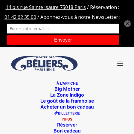
À L’AFFICHE
Big Mother
La Zone Indigo
Le goût de la framboise
Acheter un bon cadeau
BILLETTERIE
Cliquez sur « J’accepte » pour activer
INFOS
Réserver
Google maps
Bon cadeau
Politique de cookies