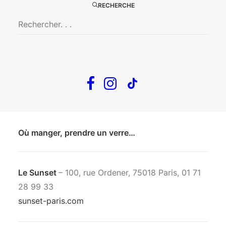
RECHERCHE
EN METRO
Ligne 12
Arrêt JULES JOFFRIN
Ligne 04
Arrêt SIMPLON
EN BUS
Ligne 60, 80, 85
Où manger, prendre un verre…
Le Sunset
– 100, rue Ordener, 75018 Paris, 01 71
28 99 33
sunset-paris.com