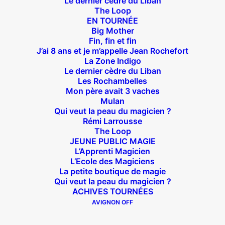
Le dernier cèdre du Liban
The Loop
Le guichet physique ouvre 1h avant la première
EN TOURNÉE
séance
Big Mother
Fin, fin et fin
J’ai 8 ans et je m’appelle Jean Rochefort
La Zone Indigo
Le dernier cèdre du Liban
Les Rochambelles
LES MEILLEURS TARIFS DU WEB 
Mon père avait 3 vaches
CLIQUEZ ICI
Mulan
Qui veut la peau du magicien ?
Rémi Larrousse
The Loop
JEUNE PUBLIC MAGIE
L’Apprenti Magicien
L’Ecole des Magiciens
La petite boutique de magie
Qui veut la peau du magicien ?
ACHIVES TOURNÉES
Venir au théâtre…
AVIGNON OFF