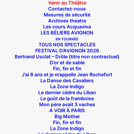
Venir au Théâtre
Contactez-nous
J’accepte
Mesures de sécurité
Archives theatre
Les cours Acquaviva
LES BÉLIERS AVIGNON
EN TOURNÉE
TOUS NOS SPECTACLES
FESTIVAL D’AVIGNON 2026
Théâtre des Béliers Parisiens
Bertrand Usclat – Drôle (titre non contractuel)
D’or et de sable
Fin, fin et fin
14 bis rue Sainte-Isaure
J’ai 8 ans et je m’appelle Jean Rochefort
75018 Paris
La Danse des Cavaliers
La Zone Indigo
Le dernier cèdre du Liban
Le goût de la framboise
Infos et Réservations
Mon père avait 3 vaches
du mardi au dimanche à partir de 12h30
A VOIR À PARIS
Big Mother
01 42 62 35 00
Fin, fin et fin
La Zone Indigo