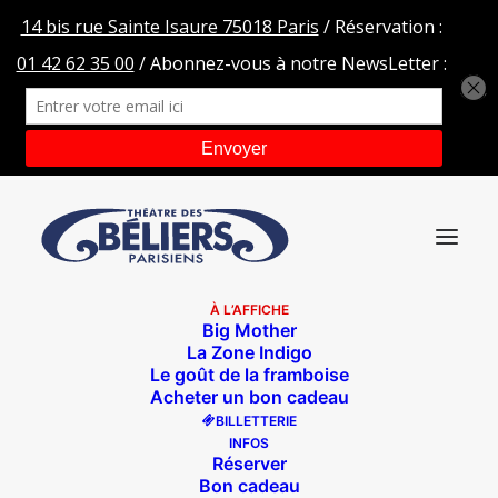
À L’AFFICHE
Big Mother
Profitez des prix promos tout au long de la
La Zone Indigo
Le goût de la framboise
saison, les meilleurs tarifs du web sont toujours
Acheter un bon cadeau
sur notre site internet !
BILLETTERIE
À très vite aux Béliers.
INFOS
Réserver
Bon cadeau