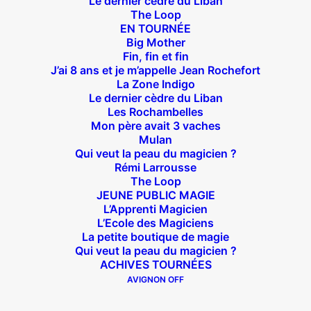
Le dernier cèdre du Liban
EN SAVOIR PLUS
The Loop
EN TOURNÉE
Big Mother
Fin, fin et fin
J’ai 8 ans et je m’appelle Jean Rochefort
La Zone Indigo
Le dernier cèdre du Liban
Les Rochambelles
Mon père avait 3 vaches
Mulan
Qui veut la peau du magicien ?
Rémi Larrousse
The Loop
JEUNE PUBLIC MAGIE
L’Apprenti Magicien
L’Ecole des Magiciens
La petite boutique de magie
EN SAVOIR +
Qui veut la peau du magicien ?
ACHIVES TOURNÉES
AVIGNON OFF
ACHETEZ VOS PLACES