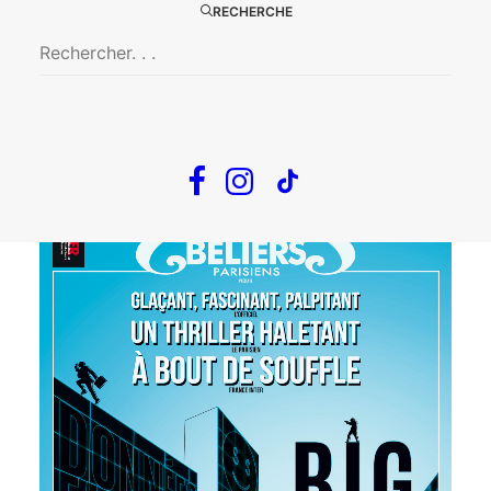
RECHERCHE
LA ZONE INDIGO
De
Mélody Mourey
• Mardi au Samedi 21h •
• Dimanche 15h •