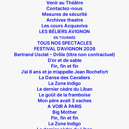
Venir au Théâtre
Contactez-nous
Mesures de sécurité
Archives theatre
ACHETEZ VOS PLACES EN LIGNE 
Les cours Acquaviva
ICI
LES BÉLIERS AVIGNON
EN TOURNÉE
TOUS NOS SPECTACLES
FESTIVAL D’AVIGNON 2026
Bertrand Usclat – Drôle (titre non contractuel)
D’or et de sable
Fin, fin et fin
J’ai 8 ans et je m’appelle Jean Rochefort
La Danse des Cavaliers
La Zone Indigo
Le dernier cèdre du Liban
Le goût de la framboise
Mon père avait 3 vaches
A VOIR À PARIS
Big Mother
Fin, fin et fin
La Zone Indigo