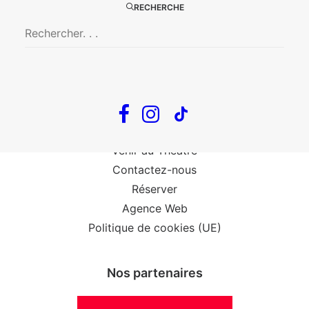
The Loop
RECHERCHE
Big Mother
Confidences d’un illusionniste
Tout voir…
Infos
Venir au Théâtre
Contactez-nous
Réserver
Agence Web
Politique de cookies (UE)
Nos partenaires