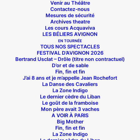
Venir au Théâtre
Contactez-nous
Mesures de sécurité
Archives theatre
Les cours Acquaviva
LES BÉLIERS AVIGNON
EN TOURNÉE
TOUS NOS SPECTACLES
FESTIVAL D’AVIGNON 2026
Bertrand Usclat – Drôle (titre non contractuel)
D’or et de sable
Fin, fin et fin
J’ai 8 ans et je m’appelle Jean Rochefort
La Danse des Cavaliers
Suivez nous !
La Zone Indigo
Le dernier cèdre du Liban
Le goût de la framboise
Mon père avait 3 vaches
A VOIR À PARIS
Big Mother
Fin, fin et fin
La Zone Indigo
Théâtre des Béliers Parisiens