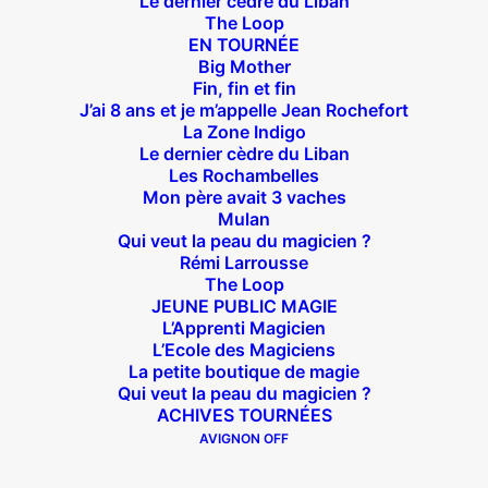
Le dernier cèdre du Liban
The Loop
14 bis rue Sainte Isaure 75018 Paris
– M° Jules
EN TOURNÉE
Joffrin / Simplon – Loc :
01 42 62 35 00
Big Mother
Fin, fin et fin
J’ai 8 ans et je m’appelle Jean Rochefort
La Zone Indigo
Le dernier cèdre du Liban
À l’affiche
Les Rochambelles
Mon père avait 3 vaches
Mulan
Big Mother
Qui veut la peau du magicien ?
La Zone Indigo
Rémi Larrousse
The Loop
Le goût de la framboise
JEUNE PUBLIC MAGIE
Fin, fin et fin
L’Apprenti Magicien
The Loop
L’Ecole des Magiciens
La petite boutique de magie
Qui veut la peau du magicien ?
ACHIVES TOURNÉES
En tournée
AVIGNON OFF