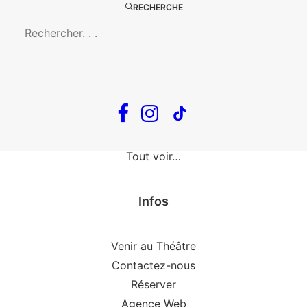
The Loop
RECHERCHE
En tournée
The Loop
Big Mother
Confidences d’un illusionniste
Tout voir…
Infos
Venir au Théâtre
Contactez-nous
Réserver
Agence Web