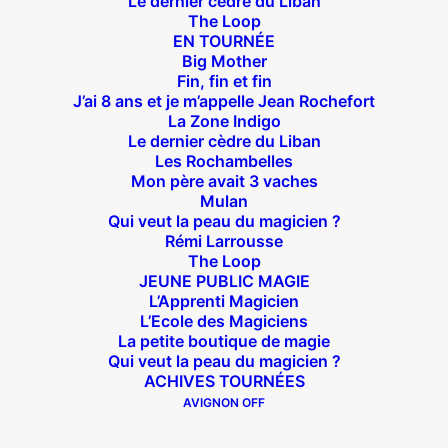
Le dernier cèdre du Liban
The Loop
EN TOURNÉE
Big Mother
Fin, fin et fin
J’ai 8 ans et je m’appelle Jean Rochefort
La Zone Indigo
Théâtre des Béliers Parisiens
Le dernier cèdre du Liban
Les Rochambelles
14 bis rue Sainte Isaure 75018 Paris
– M° Jules
Mon père avait 3 vaches
Joffrin / Simplon – Loc :
01 42 62 35 00
Mulan
Qui veut la peau du magicien ?
Rémi Larrousse
The Loop
JEUNE PUBLIC MAGIE
L’Apprenti Magicien
À l’affiche
L’Ecole des Magiciens
La petite boutique de magie
Big Mother
Qui veut la peau du magicien ?
La Zone Indigo
ACHIVES TOURNÉES
Le goût de la framboise
AVIGNON OFF
Fin, fin et fin