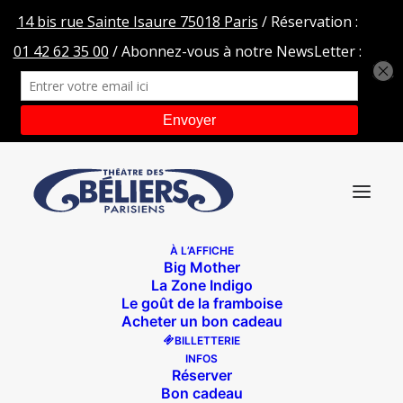
À L’AFFICHE
Big Mother
9J1A2087
La Zone Indigo
Le goût de la framboise
Accueil
Le temps des suricates
9J1A2087
Acheter un bon cadeau
BILLETTERIE
INFOS
Réserver
Bon cadeau