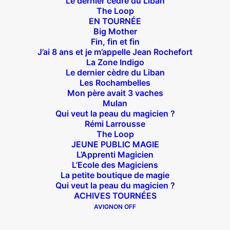
Le dernier cèdre du Liban
Suivez nous !
The Loop
EN TOURNÉE
Big Mother
Fin, fin et fin
J’ai 8 ans et je m’appelle Jean Rochefort
La Zone Indigo
Le dernier cèdre du Liban
Théâtre des Béliers Parisiens
Les Rochambelles
Mon père avait 3 vaches
14 bis rue Sainte Isaure 75018 Paris
– M° Jules
Mulan
Qui veut la peau du magicien ?
Joffrin / Simplon – Loc :
01 42 62 35 00
Rémi Larrousse
The Loop
JEUNE PUBLIC MAGIE
L’Apprenti Magicien
L’Ecole des Magiciens
À l’affiche
La petite boutique de magie
Qui veut la peau du magicien ?
Big Mother
ACHIVES TOURNÉES
La Zone Indigo
AVIGNON OFF
Le goût de la framboise