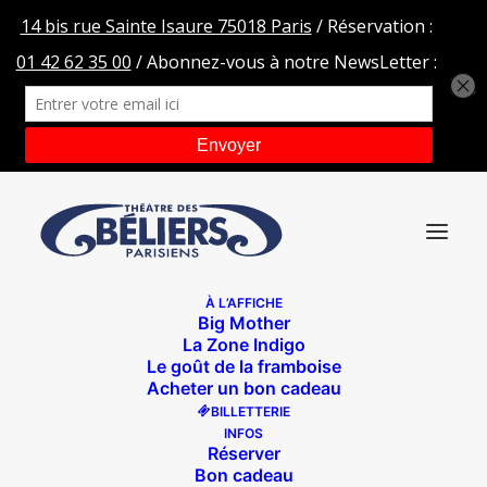
À L’AFFICHE
Big Mother
PHOTO-2021-06-25-18-14-51
La Zone Indigo
Le goût de la framboise
Accueil
Saint-Exupéry, le mystère de l'aviateur
Acheter un bon cadeau
PHOTO-2021-06-25-18-14-51
BILLETTERIE
INFOS
Réserver
Bon cadeau