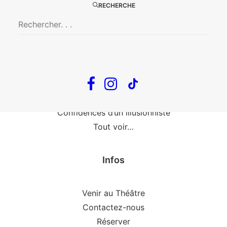
Fin, fin et fin
RECHERCHE
The Loop
En tournée
The Loop
Big Mother
Confidences d’un illusionniste
Tout voir…
Infos
Venir au Théâtre
Contactez-nous
Réserver