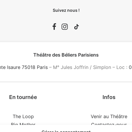
Suivez nous !
Théâtre des Béliers Parisiens
nte Isaure 75018 Paris
– M° Jules Joffrin / Simplon – Loc :
0
En tournée
Infos
The Loop
Venir au Théâtre
Big Mother
Contactez-nous