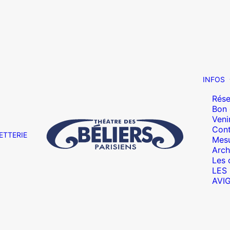
INFOS
Rése
Bon
Veni
Cont
ETTERIE
Mesu
Arch
Les 
LES
AVI