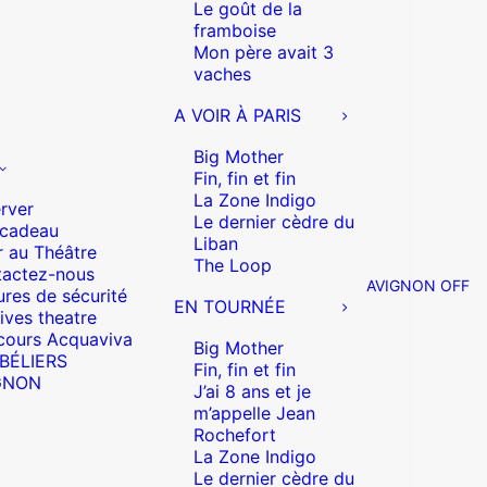
Le goût de la
framboise
Mon père avait 3
vaches
A VOIR À PARIS
Big Mother
Fin, fin et fin
La Zone Indigo
rver
Le dernier cèdre du
 cadeau
Liban
r au Théâtre
The Loop
actez-nous
AVIGNON OFF
res de sécurité
EN TOURNÉE
ives theatre
cours Acquaviva
Big Mother
 BÉLIERS
Fin, fin et fin
GNON
J’ai 8 ans et je
m’appelle Jean
Rochefort
La Zone Indigo
Le dernier cèdre du