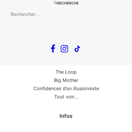
Big Mother
RECHERCHE
La Zone Indigo
Le goût de la framboise
Fin, fin et fin
The Loop
En tournée
The Loop
Big Mother
Confidences d’un illusionniste
Tout voir…
Infos