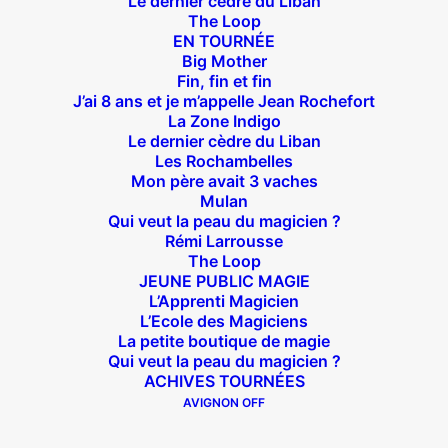
Le dernier cèdre du Liban
The Loop
EN TOURNÉE
Big Mother
Suivez nous !
Fin, fin et fin
J’ai 8 ans et je m’appelle Jean Rochefort
La Zone Indigo
Le dernier cèdre du Liban
Les Rochambelles
Mon père avait 3 vaches
Mulan
Qui veut la peau du magicien ?
Théâtre des Béliers Parisiens
Rémi Larrousse
The Loop
14 bis rue Sainte Isaure 75018 Paris
– M° Jules
JEUNE PUBLIC MAGIE
Joffrin / Simplon – Loc :
01 42 62 35 00
L’Apprenti Magicien
L’Ecole des Magiciens
La petite boutique de magie
Qui veut la peau du magicien ?
ACHIVES TOURNÉES
À l’affiche
AVIGNON OFF