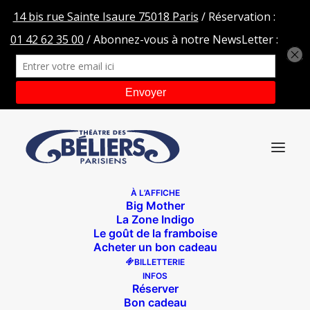
À L’AFFICHE
Big Mother
DP-NO LIMIT
La Zone Indigo
Le goût de la framboise
Accueil
No Limit
DP-NO LIMIT
Acheter un bon cadeau
BILLETTERIE
INFOS
Réserver
Bon cadeau