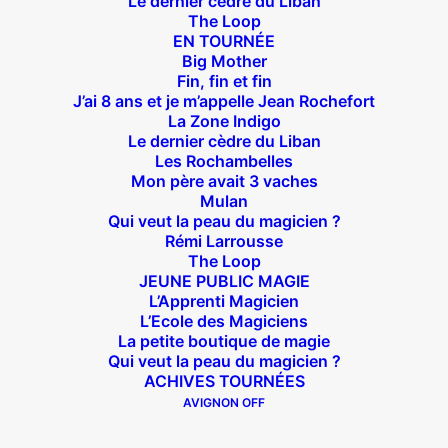
Le dernier cèdre du Liban
The Loop
EN TOURNÉE
Big Mother
Fin, fin et fin
J’ai 8 ans et je m’appelle Jean Rochefort
Suivez nous !
La Zone Indigo
Le dernier cèdre du Liban
Les Rochambelles
Mon père avait 3 vaches
Mulan
Qui veut la peau du magicien ?
Rémi Larrousse
Théâtre des Béliers Parisiens
The Loop
JEUNE PUBLIC MAGIE
14 bis rue Sainte Isaure 75018 Paris
– M° Jules
L’Apprenti Magicien
L’Ecole des Magiciens
Joffrin / Simplon – Loc :
01 42 62 35 00
La petite boutique de magie
Qui veut la peau du magicien ?
ACHIVES TOURNÉES
AVIGNON OFF
À l’affiche