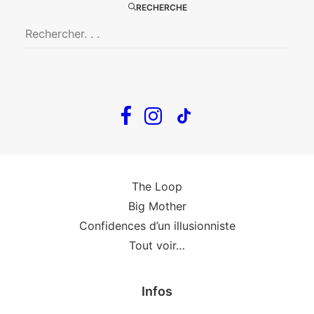
RECHERCHE
Big Mother
La Zone Indigo
Le goût de la framboise
Fin, fin et fin
The Loop
En tournée
The Loop
Big Mother
Confidences d’un illusionniste
Tout voir…
Infos