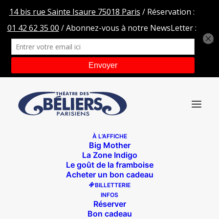
À L’AFFICHE
Big Mother
Mulan-219-bd
La Zone Indigo
Le goût de la framboise
Accueil
Mulan, un conte moderne et musical
Acheter un bon cadeau
Mulan-219-bd
BILLETTERIE
INFOS
Réserver
Bon cadeau