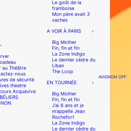
Le goût de la
framboise
Mon père avait 3
vaches
A VOIR À PARIS
Big Mother
Fin, fin et fin
La Zone Indigo
rver
Le dernier cèdre du
 cadeau
Liban
r au Théâtre
The Loop
actez-nous
AVIGNON OFF
res de sécurité
EN TOURNÉE
ives theatre
cours Acquaviva
Big Mother
 BÉLIERS
Fin, fin et fin
GNON
J’ai 8 ans et je
m’appelle Jean
Rochefort
La Zone Indigo
Le dernier cèdre du