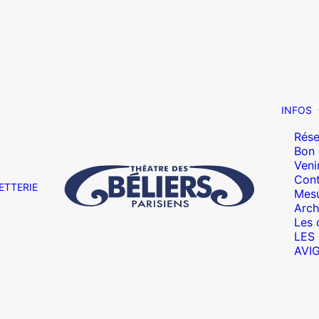
INFOS
Rése
Bon
Veni
Cont
ETTERIE
Mesu
Arch
Les 
LES
AVI