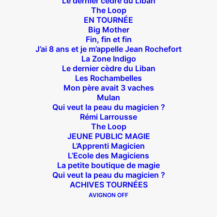
Le dernier cèdre du Liban
The Loop
EN TOURNÉE
Big Mother
Fin, fin et fin
J’ai 8 ans et je m’appelle Jean Rochefort
La Zone Indigo
Théâtre des Béliers Parisiens
Le dernier cèdre du Liban
Les Rochambelles
14 bis rue Sainte Isaure 75018 Paris
– M° Jules
Mon père avait 3 vaches
Joffrin / Simplon – Loc :
01 42 62 35 00
Mulan
Qui veut la peau du magicien ?
Rémi Larrousse
The Loop
JEUNE PUBLIC MAGIE
À l’affiche
L’Apprenti Magicien
L’Ecole des Magiciens
La petite boutique de magie
Big Mother
Qui veut la peau du magicien ?
La Zone Indigo
ACHIVES TOURNÉES
Le goût de la framboise
AVIGNON OFF
Fin, fin et fin