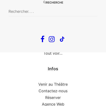
The Loop
RECHERCHE
En tournée
The Loop
Big Mother
Confidences d’un illusionniste
Tout voir…
Infos
Venir au Théâtre
Contactez-nous
Réserver
Agence Web