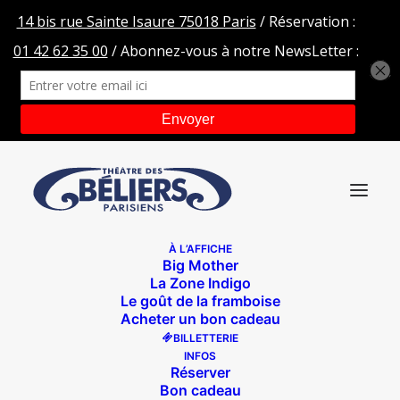
À L’AFFICHE
Big Mother
092-BD
La Zone Indigo
Le goût de la framboise
Accueil
Mata Hari, ou la justice des hommes
092-BD
Acheter un bon cadeau
BILLETTERIE
INFOS
Réserver
Bon cadeau