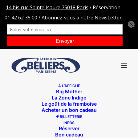
À L’AFFICHE
Big Mother
Like bd-162
La Zone Indigo
Le goût de la framboise
Accueil
Like
Like bd-162
Acheter un bon cadeau
BILLETTERIE
INFOS
Réserver
Bon cadeau