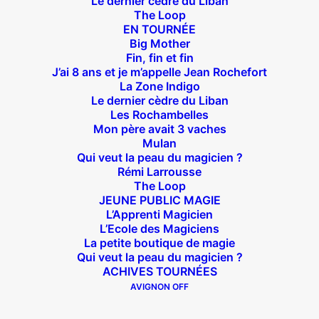
Le dernier cèdre du Liban
The Loop
EN TOURNÉE
Big Mother
Fin, fin et fin
J’ai 8 ans et je m’appelle Jean Rochefort
La Zone Indigo
Théâtre des Béliers Parisiens
Le dernier cèdre du Liban
Les Rochambelles
14 bis rue Sainte Isaure 75018 Paris
– M° Jules
Mon père avait 3 vaches
Joffrin / Simplon – Loc :
01 42 62 35 00
Mulan
Qui veut la peau du magicien ?
Rémi Larrousse
The Loop
JEUNE PUBLIC MAGIE
L’Apprenti Magicien
À l’affiche
L’Ecole des Magiciens
La petite boutique de magie
Big Mother
Qui veut la peau du magicien ?
La Zone Indigo
ACHIVES TOURNÉES
Le goût de la framboise
AVIGNON OFF
Fin, fin et fin