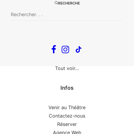
The Loop
RECHERCHE
En tournée
The Loop
Big Mother
Confidences d’un illusionniste
Tout voir…
Infos
Venir au Théâtre
Contactez-nous
Réserver
Agence Web