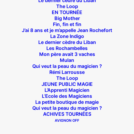
Le dernier cèdre du Liban
Théâtre des Béliers Parisiens
The Loop
EN TOURNÉE
14 bis rue Sainte Isaure 75018 Paris
– M° Jules
Big Mother
Joffrin / Simplon – Loc :
01 42 62 35 00
Fin, fin et fin
J’ai 8 ans et je m’appelle Jean Rochefort
La Zone Indigo
Le dernier cèdre du Liban
Les Rochambelles
À l’affiche
Mon père avait 3 vaches
Mulan
Qui veut la peau du magicien ?
Big Mother
Rémi Larrousse
La Zone Indigo
The Loop
Le goût de la framboise
JEUNE PUBLIC MAGIE
L’Apprenti Magicien
Fin, fin et fin
L’Ecole des Magiciens
The Loop
La petite boutique de magie
Qui veut la peau du magicien ?
ACHIVES TOURNÉES
En tournée
AVIGNON OFF