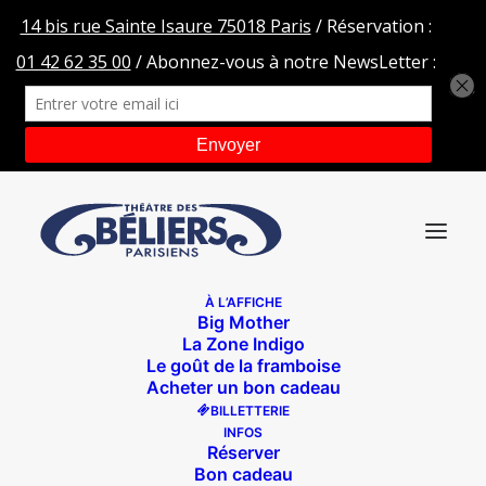
À L’AFFICHE
Big Mother
HEADER-site-POUPEES
La Zone Indigo
Le goût de la framboise
Accueil
Les Poupées persanes
HEADER-site-POUPEES
Acheter un bon cadeau
BILLETTERIE
INFOS
Réserver
Bon cadeau