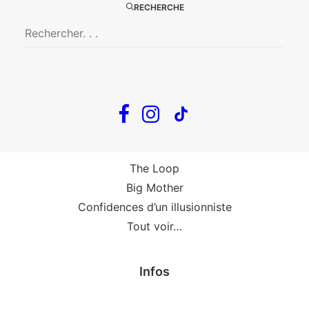
Big Mother
RECHERCHE
La Zone Indigo
Le goût de la framboise
Fin, fin et fin
The Loop
En tournée
The Loop
Big Mother
Confidences d’un illusionniste
Tout voir…
Infos