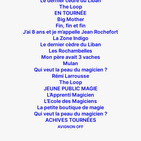
Le dernier cèdre du Liban
The Loop
EN TOURNÉE
Big Mother
Suivez nous !
Fin, fin et fin
J’ai 8 ans et je m’appelle Jean Rochefort
La Zone Indigo
Le dernier cèdre du Liban
Les Rochambelles
Mon père avait 3 vaches
Mulan
Qui veut la peau du magicien ?
Théâtre des Béliers Parisiens
Rémi Larrousse
The Loop
14 bis rue Sainte Isaure 75018 Paris
– M° Jules
JEUNE PUBLIC MAGIE
Joffrin / Simplon – Loc :
01 42 62 35 00
L’Apprenti Magicien
L’Ecole des Magiciens
La petite boutique de magie
Qui veut la peau du magicien ?
ACHIVES TOURNÉES
À l’affiche
AVIGNON OFF