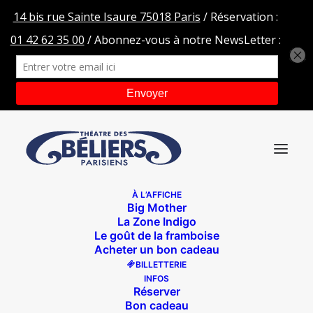
À L’AFFICHE
Big Mother
Ariane Mourier
La Zone Indigo
Le goût de la framboise
Accueil
Les Poupées persanes
Ariane Mourier
Acheter un bon cadeau
BILLETTERIE
INFOS
Réserver
Bon cadeau