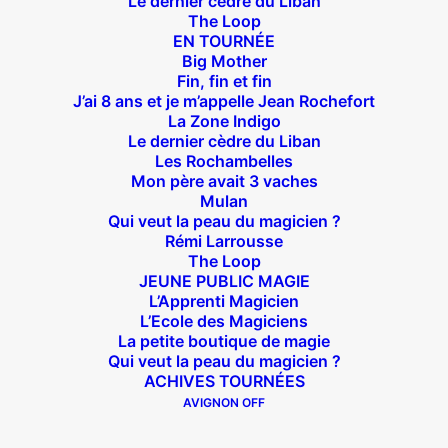
Le dernier cèdre du Liban
The Loop
Théâtre des Béliers Parisiens
EN TOURNÉE
Big Mother
14 bis rue Sainte Isaure 75018 Paris
– M° Jules
Fin, fin et fin
Joffrin / Simplon – Loc :
01 42 62 35 00
J’ai 8 ans et je m’appelle Jean Rochefort
La Zone Indigo
Le dernier cèdre du Liban
Les Rochambelles
Mon père avait 3 vaches
À l’affiche
Mulan
Qui veut la peau du magicien ?
Rémi Larrousse
Big Mother
The Loop
La Zone Indigo
JEUNE PUBLIC MAGIE
L’Apprenti Magicien
Le goût de la framboise
L’Ecole des Magiciens
Fin, fin et fin
La petite boutique de magie
The Loop
Qui veut la peau du magicien ?
ACHIVES TOURNÉES
AVIGNON OFF
En tournée