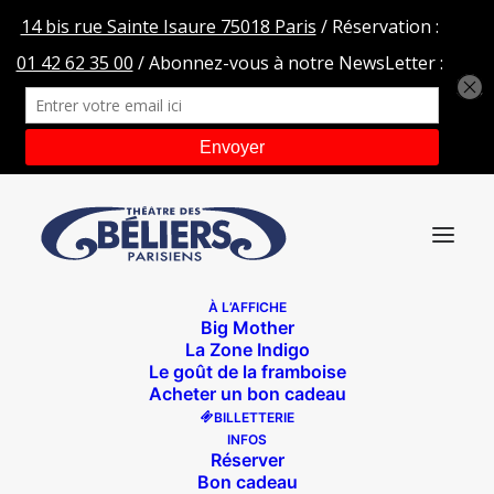
À L’AFFICHE
Big Mother
HEADER-SLIDER-CONFIDENCES
La Zone Indigo
Le goût de la framboise
Accueil
Les parents de Charlie se séparent
Acheter un bon cadeau
HEADER-SLIDER-CONFIDENCES
BILLETTERIE
INFOS
Réserver
Bon cadeau