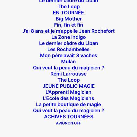
Le dernier cèdre du Liban
The Loop
Théâtre des Béliers Parisiens
EN TOURNÉE
Big Mother
14 bis rue Sainte Isaure 75018 Paris
– M° Jules
Fin, fin et fin
Joffrin / Simplon – Loc :
01 42 62 35 00
J’ai 8 ans et je m’appelle Jean Rochefort
La Zone Indigo
Le dernier cèdre du Liban
Les Rochambelles
Mon père avait 3 vaches
À l’affiche
Mulan
Qui veut la peau du magicien ?
Rémi Larrousse
Big Mother
The Loop
La Zone Indigo
JEUNE PUBLIC MAGIE
L’Apprenti Magicien
Le goût de la framboise
L’Ecole des Magiciens
Fin, fin et fin
La petite boutique de magie
The Loop
Qui veut la peau du magicien ?
ACHIVES TOURNÉES
AVIGNON OFF
En tournée