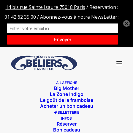
À L’AFFICHE
Big Mother
HEADER-SLIDER-ASTRONAUTES-2
La Zone Indigo
Le goût de la framboise
Accueil
Les parents de Charlie se séparent
Acheter un bon cadeau
HEADER-SLIDER-ASTRONAUTES-2
BILLETTERIE
INFOS
Réserver
Bon cadeau