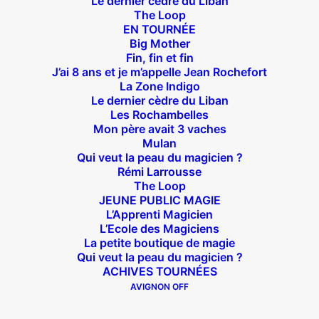
Le dernier cèdre du Liban
The Loop
EN TOURNÉE
Big Mother
Suivez nous !
Fin, fin et fin
J’ai 8 ans et je m’appelle Jean Rochefort
La Zone Indigo
Le dernier cèdre du Liban
Les Rochambelles
Mon père avait 3 vaches
Mulan
Qui veut la peau du magicien ?
Théâtre des Béliers Parisiens
Rémi Larrousse
The Loop
14 bis rue Sainte Isaure 75018 Paris
– M° Jules
JEUNE PUBLIC MAGIE
Joffrin / Simplon – Loc :
01 42 62 35 00
L’Apprenti Magicien
L’Ecole des Magiciens
La petite boutique de magie
Qui veut la peau du magicien ?
ACHIVES TOURNÉES
À l’affiche
AVIGNON OFF