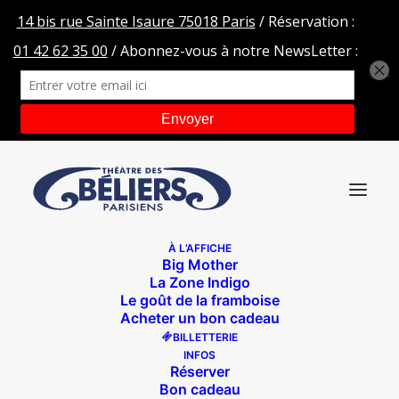
À L’AFFICHE
Big Mother
Les-Grenouilles-06-bd
La Zone Indigo
Le goût de la framboise
Accueil
Les grenouilles du Baïkal
Les-Grenouilles-06-bd
Acheter un bon cadeau
BILLETTERIE
INFOS
Réserver
Bon cadeau