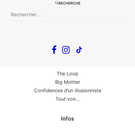
Big Mother
RECHERCHE
La Zone Indigo
Le goût de la framboise
Fin, fin et fin
The Loop
En tournée
The Loop
Big Mother
Confidences d’un illusionniste
Tout voir…
Infos