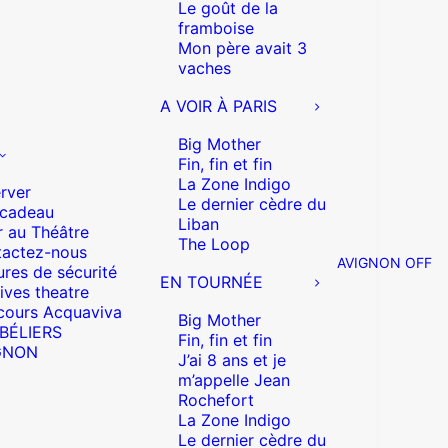
Le goût de la
framboise
Mon père avait 3
vaches
A VOIR À PARIS
Big Mother
Fin, fin et fin
La Zone Indigo
rver
Le dernier cèdre du
 cadeau
Liban
r au Théâtre
The Loop
actez-nous
AVIGNON OFF
res de sécurité
EN TOURNÉE
ives theatre
cours Acquaviva
Big Mother
 BÉLIERS
Fin, fin et fin
GNON
J’ai 8 ans et je
m’appelle Jean
Rochefort
La Zone Indigo
Le dernier cèdre du