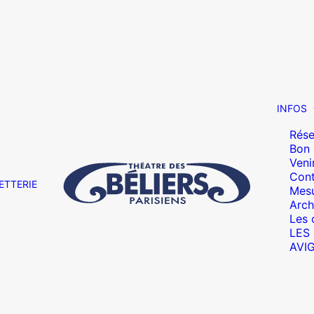
INFOS
Rése
Bon
Veni
Cont
ETTERIE
Mesu
Arch
Les 
LES
AVI