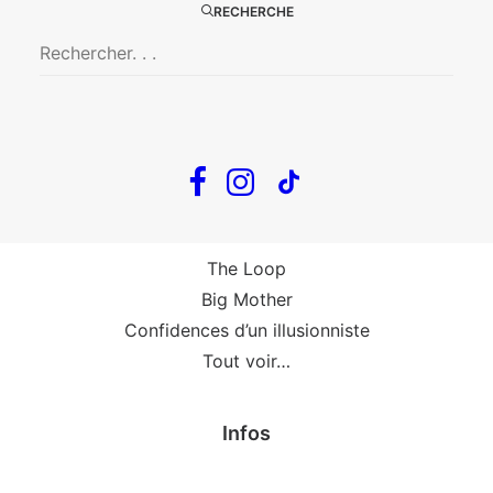
Big Mother
RECHERCHE
La Zone Indigo
Le goût de la framboise
Fin, fin et fin
The Loop
En tournée
The Loop
Big Mother
Confidences d’un illusionniste
Tout voir…
Infos