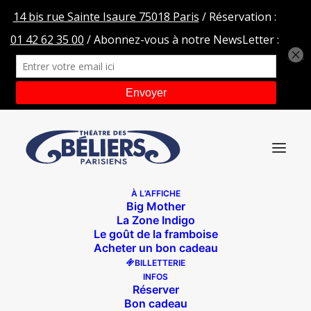
À L’AFFICHE
Big Mother
Aida Asgharzadeh-7
La Zone Indigo
Le goût de la framboise
Accueil
Les grenouilles du Baïkal
Aida Asgharzadeh-7
Acheter un bon cadeau
BILLETTERIE
INFOS
Réserver
Bon cadeau