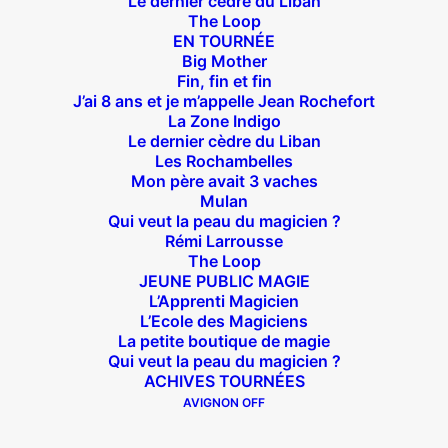
Le dernier cèdre du Liban
The Loop
EN TOURNÉE
Big Mother
Suivez nous !
Fin, fin et fin
J’ai 8 ans et je m’appelle Jean Rochefort
La Zone Indigo
Le dernier cèdre du Liban
Les Rochambelles
Mon père avait 3 vaches
Mulan
Qui veut la peau du magicien ?
Théâtre des Béliers Parisiens
Rémi Larrousse
The Loop
14 bis rue Sainte Isaure 75018 Paris
– M° Jules
JEUNE PUBLIC MAGIE
Joffrin / Simplon – Loc :
01 42 62 35 00
L’Apprenti Magicien
L’Ecole des Magiciens
La petite boutique de magie
Qui veut la peau du magicien ?
ACHIVES TOURNÉES
À l’affiche
AVIGNON OFF