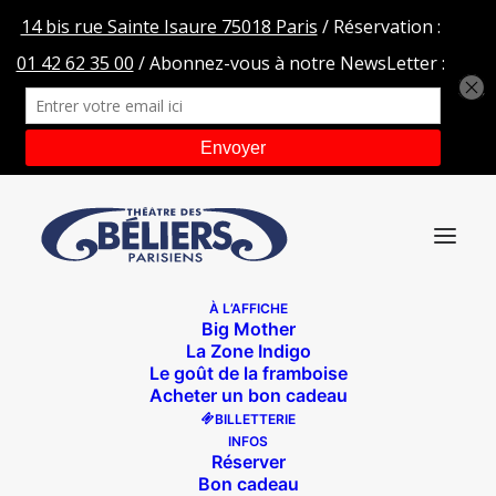
À L’AFFICHE
Big Mother
lejournaldudimanche
La Zone Indigo
Le goût de la framboise
Accueil
Le Porteur d'Histoire
lejournaldudimanche
Acheter un bon cadeau
BILLETTERIE
INFOS
Réserver
Bon cadeau