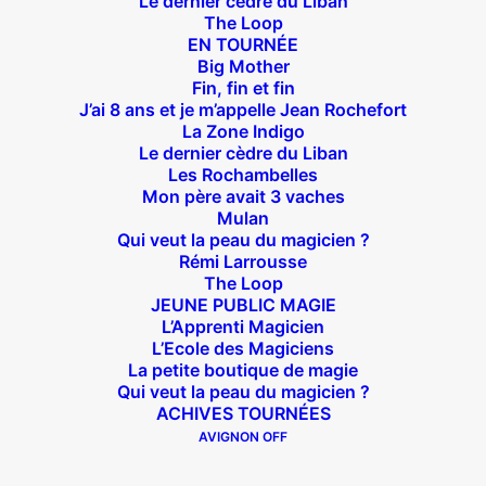
Le dernier cèdre du Liban
14 bis rue Sainte Isaure 75018 Paris
– M° Jules
The Loop
Joffrin / Simplon – Loc :
01 42 62 35 00
EN TOURNÉE
Big Mother
Fin, fin et fin
J’ai 8 ans et je m’appelle Jean Rochefort
La Zone Indigo
À l’affiche
Le dernier cèdre du Liban
Les Rochambelles
Mon père avait 3 vaches
Big Mother
Mulan
La Zone Indigo
Qui veut la peau du magicien ?
Le goût de la framboise
Rémi Larrousse
The Loop
Fin, fin et fin
JEUNE PUBLIC MAGIE
The Loop
L’Apprenti Magicien
L’Ecole des Magiciens
La petite boutique de magie
Qui veut la peau du magicien ?
En tournée
ACHIVES TOURNÉES
AVIGNON OFF
The Loop