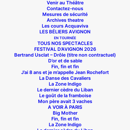
Venir au Théâtre
Contactez-nous
Mesures de sécurité
Archives theatre
Les cours Acquaviva
LES BÉLIERS AVIGNON
EN TOURNÉE
TOUS NOS SPECTACLES
FESTIVAL D’AVIGNON 2026
Bertrand Usclat – Drôle (titre non contractuel)
D’or et de sable
Fin, fin et fin
J’ai 8 ans et je m’appelle Jean Rochefort
Suivez nous !
La Danse des Cavaliers
La Zone Indigo
Le dernier cèdre du Liban
Le goût de la framboise
Mon père avait 3 vaches
A VOIR À PARIS
Big Mother
Fin, fin et fin
Théâtre des Béliers Parisiens
La Zone Indigo