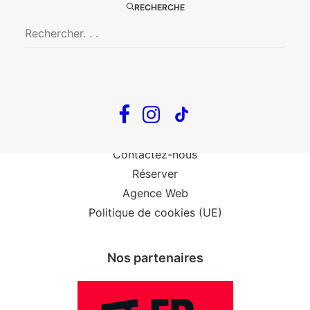
Big Mother
RECHERCHE
Confidences d’un illusionniste
Tout voir…
Infos
Venir au Théâtre
Contactez-nous
Réserver
Agence Web
Politique de cookies (UE)
Nos partenaires