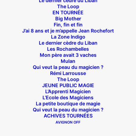
Le dernier cèdre du Liban
The Loop
EN TOURNÉE
Big Mother
Fin, fin et fin
J’ai 8 ans et je m’appelle Jean Rochefort
Suivez nous !
La Zone Indigo
Le dernier cèdre du Liban
Les Rochambelles
Mon père avait 3 vaches
Mulan
Qui veut la peau du magicien ?
Rémi Larrousse
Théâtre des Béliers Parisiens
The Loop
JEUNE PUBLIC MAGIE
14 bis rue Sainte Isaure 75018 Paris
– M° Jules
L’Apprenti Magicien
L’Ecole des Magiciens
Joffrin / Simplon – Loc :
01 42 62 35 00
La petite boutique de magie
Qui veut la peau du magicien ?
ACHIVES TOURNÉES
AVIGNON OFF
À l’affiche