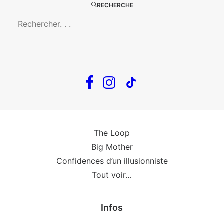
RECHERCHE
Big Mother
La Zone Indigo
Le goût de la framboise
Fin, fin et fin
The Loop
En tournée
The Loop
Big Mother
Confidences d’un illusionniste
Tout voir…
Infos