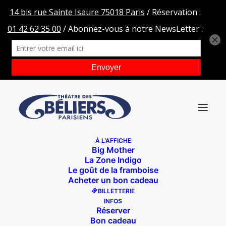
À L’AFFICHE
Big Mother
LA-COURSE-DES-GEANTS-TDBw-PRESSE-bd
La Zone Indigo
Le goût de la framboise
Accueil
La course des géants
Acheter un bon cadeau
LA-COURSE-DES-GEANTS-TDBw-PRESSE-bd
BILLETTERIE
INFOS
Réserver
Bon cadeau