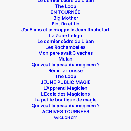
Le dernier cèdre du Liban
Claude PUGNOTTI
The Loop
EN TOURNÉE
31 mai 2022
Big Mother
Selon l’Histoire de votre Pièce que je n’ai pas
Fin, fin et fin
J’ai 8 ans et je m’appelle Jean Rochefort
encore vu, je trouve l’idée géniale de ce jeune
La Zone Indigo
homme qui à priori mène une vie sans réel
Le dernier cèdre du Liban
intérêt, mais qui grâce à un Professeur talentueux
Les Rochambelles
Mon père avait 3 vaches
pressent le talent de ce jeune Pizzaloio à qui il va
Mulan
offrir le rêve de sa vie consistant à se passionner
Qui veut la peau du magicien ?
Rémi Larrousse
à vouloir vivre dans les astres ce qui lui sera
The Loop
possible, cela signifie qu’il faut croire dans son
JEUNE PUBLIC MAGIE
destin et ne jamais cesser de rêver d’atteindre
L’Apprenti Magicien
L’Ecole des Magiciens
ses objectifs……Claude PUGNOTTI (ancien
La petite boutique de magie
Avocat Pénaliste, Ancien Chargé de Cours à La
Qui veut la peau du magicien ?
ACHIVES TOURNÉES
Sorbonne, modeste Ecrivain spécialisé dans la
AVIGNON OFF
littérature Judiciaire (lire L’AVEUE SUSPECT chez
ASSYELLE, une histoire vraie criminelle