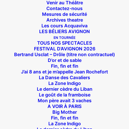
Venir au Théâtre
Contactez-nous
SPECTACLE
Mesures de sécurité
ACTUELLEMENT EN
Archives theatre
Les cours Acquaviva
TOURNÉE
LES BÉLIERS AVIGNON
EN TOURNÉE
TOUS NOS SPECTACLES
-> VOIR LES DATES <-
FESTIVAL D’AVIGNON 2026
Bertrand Usclat – Drôle (titre non contractuel)
D’or et de sable
Fin, fin et fin
J’ai 8 ans et je m’appelle Jean Rochefort
La Danse des Cavaliers
La Zone Indigo
Le dernier cèdre du Liban
Le goût de la framboise
14 COMMENTAIRES
Commenter
Mon père avait 3 vaches
A VOIR À PARIS
la
Big Mother
navigation
Fin, fin et fin
La Zone Indigo