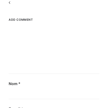
Commenter
la
navigation
ADD COMMENT
Nom
*