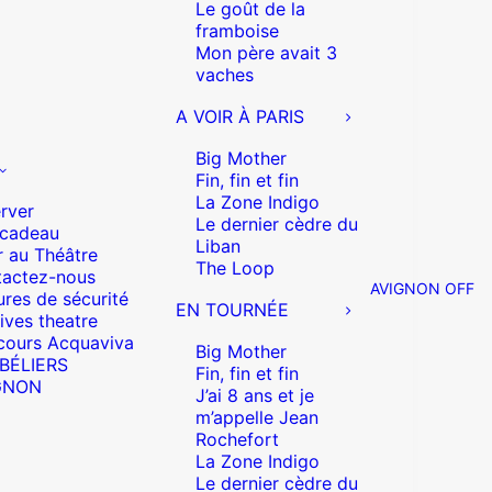
Le goût de la
framboise
Mon père avait 3
vaches
A VOIR À PARIS
Big Mother
Fin, fin et fin
La Zone Indigo
rver
Le dernier cèdre du
 cadeau
Liban
r au Théâtre
The Loop
actez-nous
AVIGNON OFF
res de sécurité
EN TOURNÉE
ives theatre
cours Acquaviva
Big Mother
 BÉLIERS
Fin, fin et fin
GNON
J’ai 8 ans et je
m’appelle Jean
Rochefort
La Zone Indigo
Le dernier cèdre du