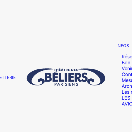
INFOS
Rése
Bon
Veni
Cont
ETTERIE
Mesu
Arch
Les 
LES
AVI