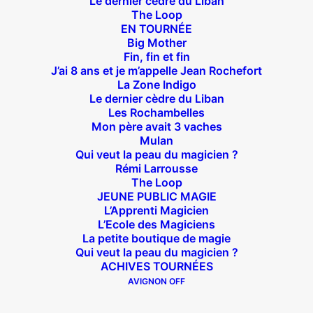
Le dernier cèdre du Liban
The Loop
Théâtre des Béliers Parisiens
EN TOURNÉE
Big Mother
14 bis rue Sainte Isaure 75018 Paris
– M° Jules
Fin, fin et fin
J’ai 8 ans et je m’appelle Jean Rochefort
Joffrin / Simplon – Loc :
01 42 62 35 00
La Zone Indigo
Le dernier cèdre du Liban
Les Rochambelles
Mon père avait 3 vaches
Mulan
À l’affiche
Qui veut la peau du magicien ?
Rémi Larrousse
Big Mother
The Loop
JEUNE PUBLIC MAGIE
La Zone Indigo
L’Apprenti Magicien
Le goût de la framboise
L’Ecole des Magiciens
Fin, fin et fin
La petite boutique de magie
Qui veut la peau du magicien ?
The Loop
ACHIVES TOURNÉES
AVIGNON OFF
En tournée