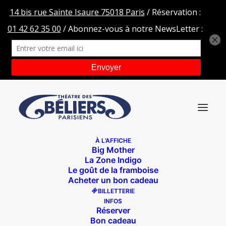
À L’AFFICHE
Big Mother
Capture d’écran 2021-07-22 à 19.19.14
La Zone Indigo
Le goût de la framboise
Accueil
La course des géants
Acheter un bon cadeau
Capture d’écran 2021-07-22 à 19.19.14
BILLETTERIE
INFOS
Réserver
Bon cadeau