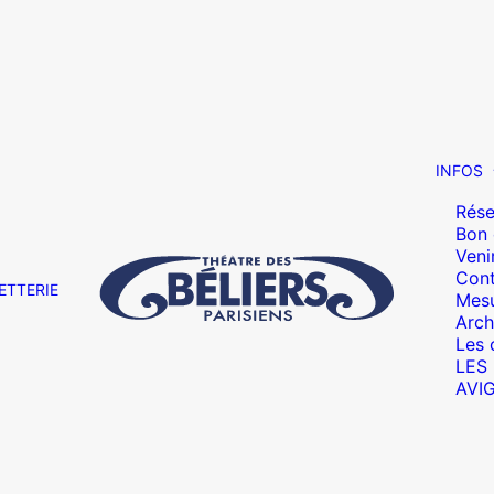
INFOS
Rése
Bon
Veni
Cont
ETTERIE
Mesu
Arch
Les 
LES
AVI