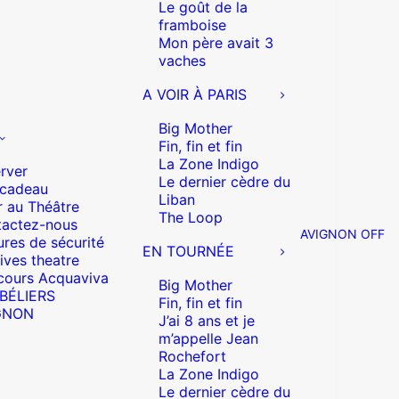
Le goût de la
framboise
Mon père avait 3
vaches
A VOIR À PARIS
Big Mother
Fin, fin et fin
La Zone Indigo
rver
Le dernier cèdre du
 cadeau
Liban
r au Théâtre
The Loop
actez-nous
AVIGNON OFF
res de sécurité
EN TOURNÉE
ives theatre
cours Acquaviva
Big Mother
 BÉLIERS
Fin, fin et fin
GNON
J’ai 8 ans et je
m’appelle Jean
Rochefort
La Zone Indigo
Le dernier cèdre du