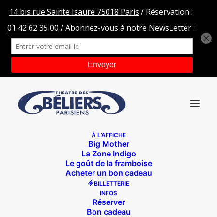
À L’AFFICHE
Big Mother
Dossier de présentation – J’ai 8 ans et je m’appelle Jean
La Zone Indigo
Rochefort_compressed
Le goût de la framboise
Acheter un bon cadeau
Accueil
J'ai 8 ans et je m'appelle Jean Rochefort
BILLETTERIE
Dossier de présentation – J’ai 8 ans et je m’appelle Jean
INFOS
Rochefort_compressed
Réserver
Bon cadeau