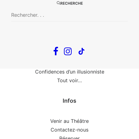
RECHERCHE
Fin, fin et fin
The Loop
En tournée
The Loop
Big Mother
Confidences d’un illusionniste
Tout voir…
Infos
Venir au Théâtre
Contactez-nous
Réserver