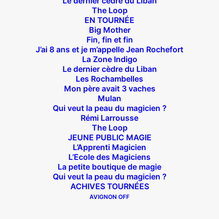
Le dernier cèdre du Liban
Suivez nous !
The Loop
EN TOURNÉE
Big Mother
Fin, fin et fin
J’ai 8 ans et je m’appelle Jean Rochefort
La Zone Indigo
Le dernier cèdre du Liban
Théâtre des Béliers Parisiens
Les Rochambelles
Mon père avait 3 vaches
Mulan
14 bis rue Sainte Isaure 75018 Paris
– M° Jules
Qui veut la peau du magicien ?
Joffrin / Simplon – Loc :
01 42 62 35 00
Rémi Larrousse
The Loop
JEUNE PUBLIC MAGIE
L’Apprenti Magicien
L’Ecole des Magiciens
À l’affiche
La petite boutique de magie
Qui veut la peau du magicien ?
Big Mother
ACHIVES TOURNÉES
AVIGNON OFF
La Zone Indigo
Le goût de la framboise