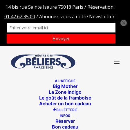
À L’AFFICHE
Big Mother
Nostalgie
La Zone Indigo
Le goût de la framboise
Accueil
Ocean dans Chatons Violents
Nostalgie
Acheter un bon cadeau
BILLETTERIE
INFOS
Réserver
Bon cadeau