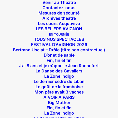
Venir au Théâtre
Contactez-nous
Mesures de sécurité
Archives theatre
Les cours Acquaviva
LES BÉLIERS AVIGNON
EN TOURNÉE
TOUS NOS SPECTACLES
FESTIVAL D’AVIGNON 2026
Bertrand Usclat – Drôle (titre non contractuel)
D’or et de sable
Fin, fin et fin
J’ai 8 ans et je m’appelle Jean Rochefort
La Danse des Cavaliers
Suivez nous !
La Zone Indigo
Le dernier cèdre du Liban
Le goût de la framboise
Mon père avait 3 vaches
A VOIR À PARIS
Big Mother
Fin, fin et fin
Théâtre des Béliers Parisiens
La Zone Indigo