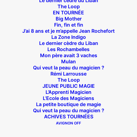
Le dernier cèdre du Liban
14 bis rue Sainte Isaure 75018 Paris
– M° Jules
The Loop
EN TOURNÉE
Joffrin / Simplon – Loc :
01 42 62 35 00
Big Mother
Fin, fin et fin
J’ai 8 ans et je m’appelle Jean Rochefort
La Zone Indigo
Le dernier cèdre du Liban
À l’affiche
Les Rochambelles
Mon père avait 3 vaches
Big Mother
Mulan
La Zone Indigo
Qui veut la peau du magicien ?
Rémi Larrousse
Le goût de la framboise
The Loop
Fin, fin et fin
JEUNE PUBLIC MAGIE
L’Apprenti Magicien
The Loop
L’Ecole des Magiciens
La petite boutique de magie
Qui veut la peau du magicien ?
En tournée
ACHIVES TOURNÉES
AVIGNON OFF
The Loop