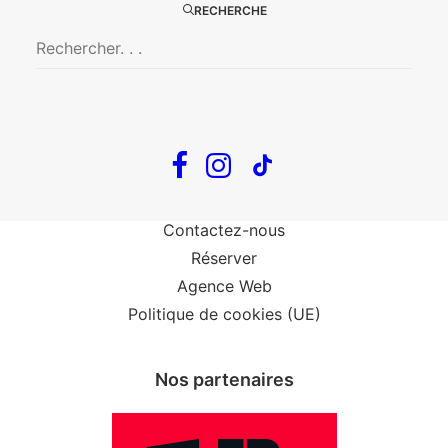
RECHERCHE
Big Mother
Confidences d’un illusionniste
Tout voir…
Infos
Venir au Théâtre
Contactez-nous
Réserver
Agence Web
Politique de cookies (UE)
Nos partenaires