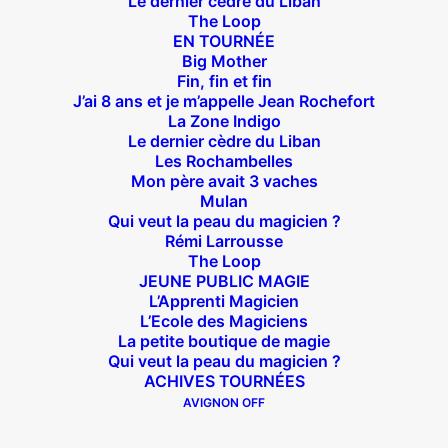
Le dernier cèdre du Liban
The Loop
EN TOURNÉE
Big Mother
Théâtre des Béliers Parisiens
Fin, fin et fin
J’ai 8 ans et je m’appelle Jean Rochefort
14 bis rue Sainte Isaure 75018 Paris
– M° Jules
La Zone Indigo
Joffrin / Simplon – Loc :
01 42 62 35 00
Le dernier cèdre du Liban
Les Rochambelles
Mon père avait 3 vaches
Mulan
Qui veut la peau du magicien ?
À l’affiche
Rémi Larrousse
The Loop
JEUNE PUBLIC MAGIE
Big Mother
L’Apprenti Magicien
La Zone Indigo
L’Ecole des Magiciens
Le goût de la framboise
La petite boutique de magie
Qui veut la peau du magicien ?
Fin, fin et fin
ACHIVES TOURNÉES
The Loop
AVIGNON OFF