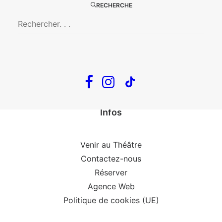
En tournée
RECHERCHE
The Loop
Big Mother
Confidences d’un illusionniste
Tout voir…
Infos
Venir au Théâtre
Contactez-nous
Réserver
Agence Web
Politique de cookies (UE)