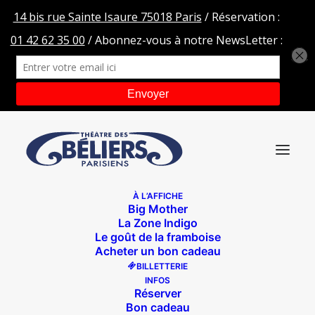
À L’AFFICHE
Big Mother
HEADER-HOME-FB-BEN
La Zone Indigo
Le goût de la framboise
Accueil
Ben, il a beaucoup pleuvu
Acheter un bon cadeau
HEADER-HOME-FB-BEN
BILLETTERIE
INFOS
Réserver
Bon cadeau