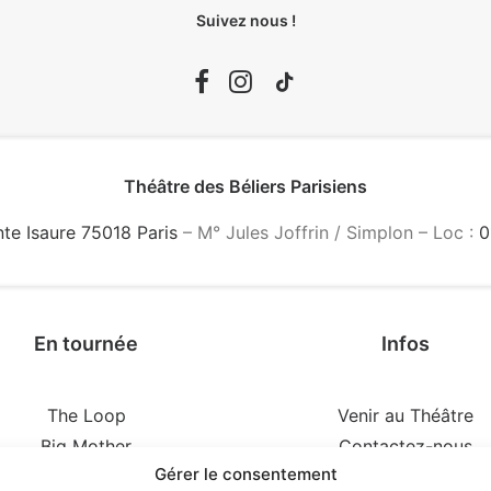
Suivez nous !
Théâtre des Béliers Parisiens
nte Isaure 75018 Paris
– M° Jules Joffrin / Simplon – Loc :
0
En tournée
Infos
The Loop
Venir au Théâtre
Big Mother
Contactez-nous
Gérer le consentement
idences d’un illusionniste
Réserver