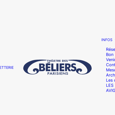
INFOS
Rése
Bon
Veni
Cont
ETTERIE
Mesu
Arch
Les 
LES
AVI