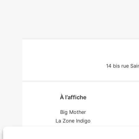
14 bis rue Sai
À l’affiche
Big Mother
La Zone Indigo
Le goût de la framboise
Conf
Fin, fin et fin