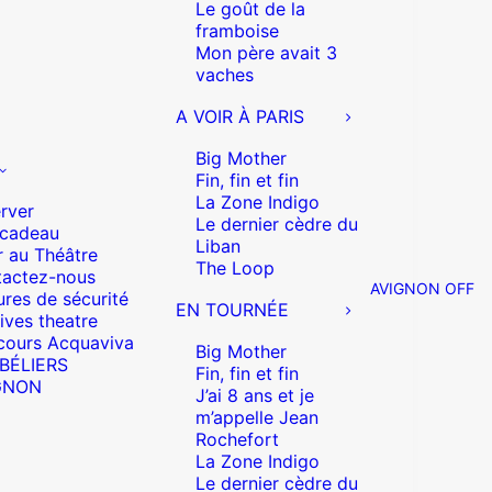
Le goût de la
framboise
Mon père avait 3
vaches
A VOIR À PARIS
Big Mother
Fin, fin et fin
La Zone Indigo
rver
Le dernier cèdre du
 cadeau
Liban
r au Théâtre
The Loop
actez-nous
AVIGNON OFF
res de sécurité
EN TOURNÉE
ives theatre
cours Acquaviva
Big Mother
 BÉLIERS
Fin, fin et fin
GNON
J’ai 8 ans et je
m’appelle Jean
Rochefort
La Zone Indigo
Le dernier cèdre du