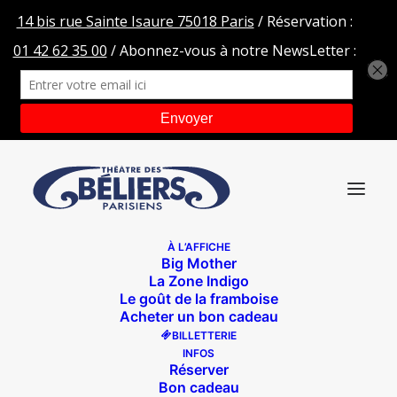
À L’AFFICHE
Big Mother
logo-TDBA HD
La Zone Indigo
Le goût de la framboise
Accueil
J'aurais voulu être Astronaute
logo-TDBA HD
Acheter un bon cadeau
BILLETTERIE
INFOS
Réserver
Bon cadeau