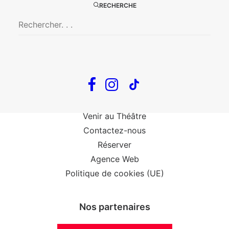
The Loop
RECHERCHE
Big Mother
Confidences d’un illusionniste
Tout voir…
Infos
Venir au Théâtre
Contactez-nous
Réserver
Agence Web
Politique de cookies (UE)
Nos partenaires