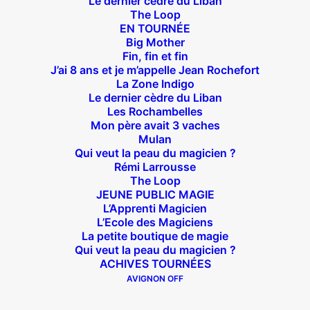
Le dernier cèdre du Liban
The Loop
14 bis rue Sainte Isaure 75018 Paris
– M° Jules
EN TOURNÉE
Big Mother
Joffrin / Simplon – Loc :
01 42 62 35 00
Fin, fin et fin
J’ai 8 ans et je m’appelle Jean Rochefort
La Zone Indigo
Le dernier cèdre du Liban
Les Rochambelles
À l’affiche
Mon père avait 3 vaches
Mulan
Big Mother
Qui veut la peau du magicien ?
Rémi Larrousse
La Zone Indigo
The Loop
Le goût de la framboise
JEUNE PUBLIC MAGIE
L’Apprenti Magicien
Fin, fin et fin
L’Ecole des Magiciens
The Loop
La petite boutique de magie
Qui veut la peau du magicien ?
ACHIVES TOURNÉES
En tournée
AVIGNON OFF