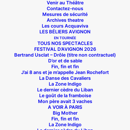
Venir au Théâtre
Contactez-nous
Mesures de sécurité
Archives theatre
Les cours Acquaviva
LES BÉLIERS AVIGNON
EN TOURNÉE
TOUS NOS SPECTACLES
FESTIVAL D’AVIGNON 2026
Bertrand Usclat – Drôle (titre non contractuel)
D’or et de sable
Fin, fin et fin
J’ai 8 ans et je m’appelle Jean Rochefort
La Danse des Cavaliers
La Zone Indigo
Suivez nous !
Le dernier cèdre du Liban
Le goût de la framboise
Mon père avait 3 vaches
A VOIR À PARIS
Big Mother
Fin, fin et fin
La Zone Indigo
Théâtre des Béliers Parisiens