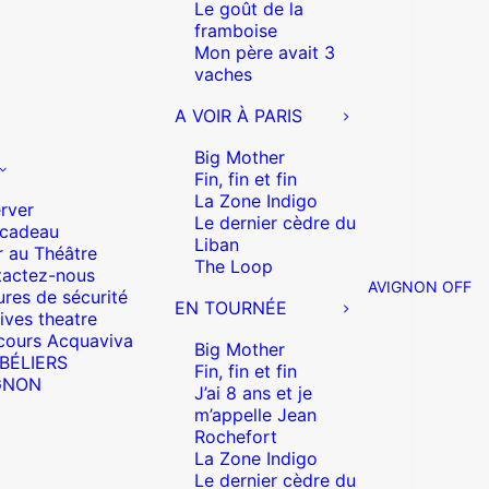
Le goût de la
framboise
Mon père avait 3
vaches
A VOIR À PARIS
Big Mother
Fin, fin et fin
La Zone Indigo
rver
Le dernier cèdre du
 cadeau
Liban
r au Théâtre
The Loop
actez-nous
AVIGNON OFF
res de sécurité
EN TOURNÉE
ives theatre
cours Acquaviva
Big Mother
 BÉLIERS
Fin, fin et fin
GNON
J’ai 8 ans et je
m’appelle Jean
Rochefort
La Zone Indigo
Le dernier cèdre du