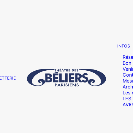
INFOS
Rése
Bon
Veni
Cont
ETTERIE
Mesu
Arch
Les 
LES
AVI