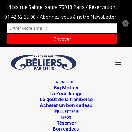
À L’AFFICHE
Big Mother
A-C avec Marie
La Zone Indigo
Le goût de la framboise
Accueil
Après coup
A-C avec Marie
Acheter un bon cadeau
BILLETTERIE
INFOS
Réserver
Bon cadeau