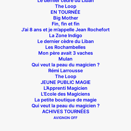
Le dernier cèdre du Liban
The Loop
EN TOURNÉE
Big Mother
Fin, fin et fin
Théâtre des Béliers Parisiens
J’ai 8 ans et je m’appelle Jean Rochefort
La Zone Indigo
14 bis rue Sainte Isaure 75018 Paris
Le dernier cèdre du Liban
– M° Jules
Les Rochambelles
Joffrin / Simplon – Loc :
01 42 62 35 00
Mon père avait 3 vaches
Mulan
Qui veut la peau du magicien ?
Rémi Larrousse
The Loop
À l’affiche
JEUNE PUBLIC MAGIE
L’Apprenti Magicien
Big Mother
L’Ecole des Magiciens
La petite boutique de magie
La Zone Indigo
Qui veut la peau du magicien ?
Le goût de la framboise
ACHIVES TOURNÉES
Fin, fin et fin
AVIGNON OFF
The Loop