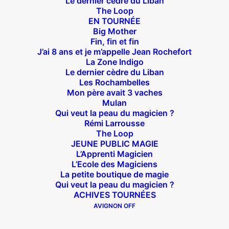
Le dernier cèdre du Liban
The Loop
EN TOURNÉE
Big Mother
Fin, fin et fin
J’ai 8 ans et je m’appelle Jean Rochefort
La Zone Indigo
Le dernier cèdre du Liban
Les Rochambelles
Mon père avait 3 vaches
Durée : 1h10
Mulan
Les dimanches à 20H
Qui veut la peau du magicien ?
Du 5 au 26 janvier 2025
Rémi Larrousse
The Loop
JEUNE PUBLIC MAGIE
L’Apprenti Magicien
ACHETER DES PLACES
L’Ecole des Magiciens
La petite boutique de magie
Qui veut la peau du magicien ?
ACHIVES TOURNÉES
AVIGNON OFF
Après coup