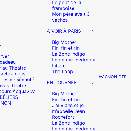
Le goût de la
framboise
Mon père avait 3
vaches
A VOIR À PARIS
Big Mother
Fin, fin et fin
La Zone Indigo
rver
Le dernier cèdre du
 cadeau
Liban
r au Théâtre
The Loop
actez-nous
AVIGNON OFF
res de sécurité
EN TOURNÉE
ives theatre
cours Acquaviva
Big Mother
 BÉLIERS
Fin, fin et fin
GNON
J’ai 8 ans et je
m’appelle Jean
Rochefort
La Zone Indigo
Le dernier cèdre du