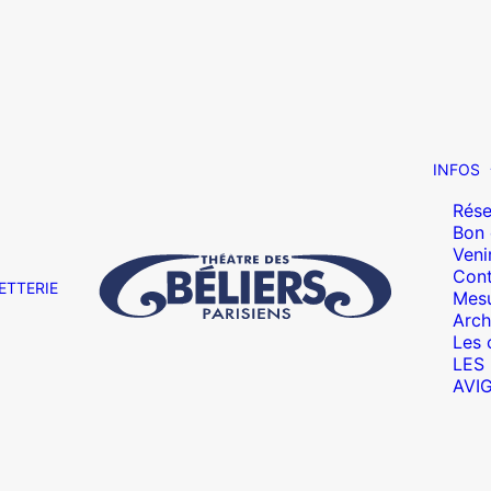
INFOS
Rése
Bon
Veni
Cont
ETTERIE
Mesu
Arch
Les 
LES
AVI