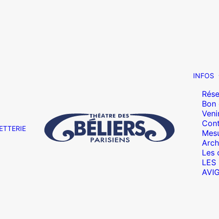
INFOS
Rése
Bon
Veni
Cont
ETTERIE
Mesu
Arch
Les 
LES
AVI