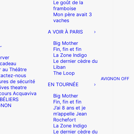
Le goût de la
framboise
Mon père avait 3
vaches
A VOIR À PARIS
Big Mother
Fin, fin et fin
La Zone Indigo
rver
Le dernier cèdre du
 cadeau
Liban
r au Théâtre
The Loop
actez-nous
AVIGNON OFF
res de sécurité
EN TOURNÉE
ives theatre
cours Acquaviva
Big Mother
 BÉLIERS
Fin, fin et fin
GNON
J’ai 8 ans et je
m’appelle Jean
Rochefort
La Zone Indigo
Le dernier cèdre du