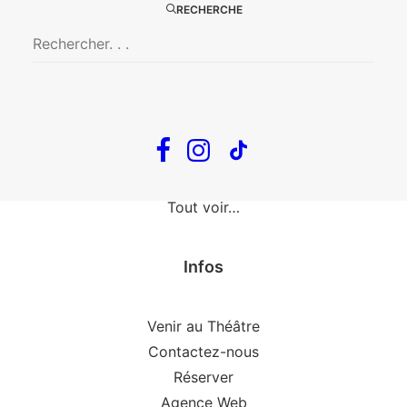
The Loop
RECHERCHE
En tournée
The Loop
Big Mother
Confidences d’un illusionniste
Tout voir…
Infos
Venir au Théâtre
Contactez-nous
Réserver
Agence Web