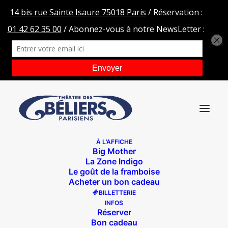
À L’AFFICHE
Big Mother
NO LIMIT 1
La Zone Indigo
Le goût de la framboise
Accueil
NO LIMIT 1
NO LIMIT 1
Acheter un bon cadeau
BILLETTERIE
INFOS
Réserver
Bon cadeau