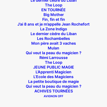
Le dernier cèdre du Liban
The Loop
EN TOURNÉE
Big Mother
Fin, fin et fin
J’ai 8 ans et je m’appelle Jean Rochefort
La Zone Indigo
Théâtre des Béliers Parisiens
Le dernier cèdre du Liban
Les Rochambelles
14 bis rue Sainte Isaure 75018 Paris
– M° Jules
Mon père avait 3 vaches
Joffrin / Simplon – Loc :
01 42 62 35 00
Mulan
Qui veut la peau du magicien ?
Rémi Larrousse
The Loop
JEUNE PUBLIC MAGIE
L’Apprenti Magicien
À l’affiche
L’Ecole des Magiciens
La petite boutique de magie
Big Mother
Qui veut la peau du magicien ?
La Zone Indigo
ACHIVES TOURNÉES
Le goût de la framboise
AVIGNON OFF
Fin, fin et fin