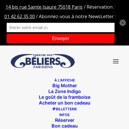
À L’AFFICHE
Big Mother
NL-PARTAGE_FB
La Zone Indigo
Le goût de la framboise
Accueil
NL-PARTAGE_FB
NL-PARTAGE_FB
Acheter un bon cadeau
BILLETTERIE
INFOS
Réserver
Bon cadeau