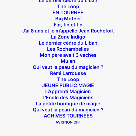
Le dernier cèdre du Liban
The Loop
EN TOURNÉE
Big Mother
Fin, fin et fin
J’ai 8 ans et je m’appelle Jean Rochefort
Théâtre des Béliers Parisiens
La Zone Indigo
Le dernier cèdre du Liban
14 bis rue Sainte Isaure 75018 Paris
– M° Jules
Les Rochambelles
Mon père avait 3 vaches
Joffrin / Simplon – Loc :
01 42 62 35 00
Mulan
Qui veut la peau du magicien ?
Rémi Larrousse
The Loop
JEUNE PUBLIC MAGIE
À l’affiche
L’Apprenti Magicien
L’Ecole des Magiciens
Big Mother
La petite boutique de magie
Qui veut la peau du magicien ?
La Zone Indigo
ACHIVES TOURNÉES
Le goût de la framboise
AVIGNON OFF
Fin, fin et fin
The Loop