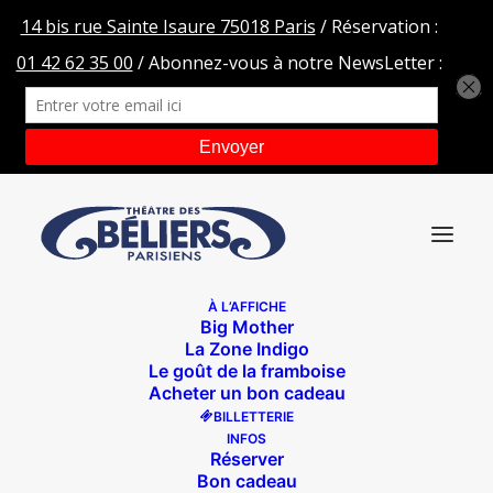
À L’AFFICHE
Big Mother
LOGO Theatre des Béliers Roussey BLEU
La Zone Indigo
Le goût de la framboise
Accueil
LOGO Theatre des Béliers Roussey BLEU
Acheter un bon cadeau
LOGO Theatre des Béliers Roussey BLEU
BILLETTERIE
INFOS
Réserver
Bon cadeau