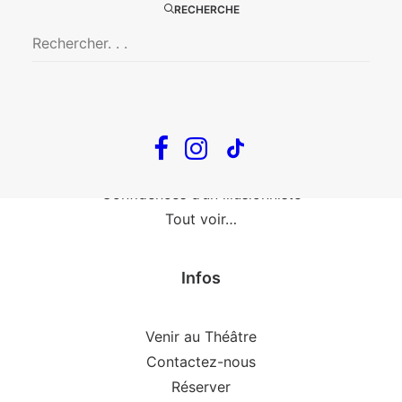
Fin, fin et fin
RECHERCHE
The Loop
En tournée
The Loop
Big Mother
Confidences d’un illusionniste
Tout voir…
Infos
Venir au Théâtre
Contactez-nous
Réserver