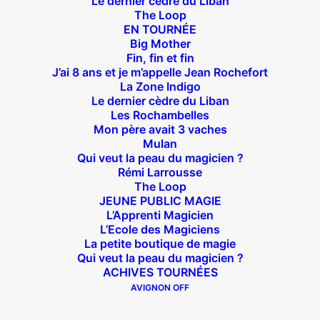
Le dernier cèdre du Liban
The Loop
EN TOURNÉE
Big Mother
Fin, fin et fin
J’ai 8 ans et je m’appelle Jean Rochefort
La Zone Indigo
Le dernier cèdre du Liban
Théâtre des Béliers Parisiens
Les Rochambelles
Mon père avait 3 vaches
14 bis rue Sainte Isaure 75018 Paris
– M° Jules
Mulan
Joffrin / Simplon – Loc :
01 42 62 35 00
Qui veut la peau du magicien ?
Rémi Larrousse
The Loop
JEUNE PUBLIC MAGIE
L’Apprenti Magicien
À l’affiche
L’Ecole des Magiciens
La petite boutique de magie
Qui veut la peau du magicien ?
Big Mother
ACHIVES TOURNÉES
La Zone Indigo
AVIGNON OFF
Le goût de la framboise