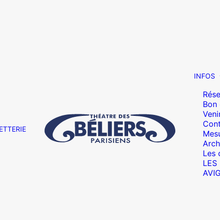
INFOS
Rése
Bon
Veni
Cont
ETTERIE
Mesu
Arch
Les 
LES
AVI