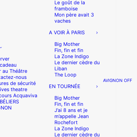
Le goût de la
framboise
Mon père avait 3
vaches
A VOIR À PARIS
Big Mother
Fin, fin et fin
La Zone Indigo
rver
Le dernier cèdre du
 cadeau
Liban
r au Théâtre
The Loop
actez-nous
AVIGNON OFF
res de sécurité
EN TOURNÉE
ives theatre
cours Acquaviva
Big Mother
 BÉLIERS
Fin, fin et fin
GNON
J’ai 8 ans et je
m’appelle Jean
Rochefort
La Zone Indigo
Le dernier cèdre du