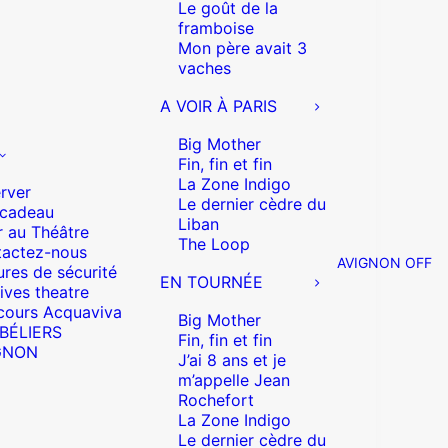
Le goût de la
framboise
Mon père avait 3
vaches
A VOIR À PARIS
Big Mother
Fin, fin et fin
La Zone Indigo
rver
Le dernier cèdre du
 cadeau
Liban
r au Théâtre
The Loop
actez-nous
AVIGNON OFF
res de sécurité
EN TOURNÉE
ives theatre
cours Acquaviva
Big Mother
 BÉLIERS
Fin, fin et fin
GNON
J’ai 8 ans et je
m’appelle Jean
Rochefort
La Zone Indigo
Le dernier cèdre du