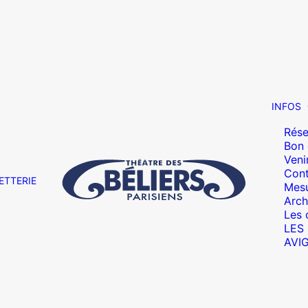
INFOS
Rése
Bon
Veni
Cont
ETTERIE
Mesu
Arch
Les 
LES
AVI