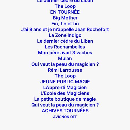
Le dernier cèdre du Liban
Suivez nous !
The Loop
EN TOURNÉE
Big Mother
Fin, fin et fin
J’ai 8 ans et je m’appelle Jean Rochefort
La Zone Indigo
Le dernier cèdre du Liban
Les Rochambelles
Théâtre des Béliers Parisiens
Mon père avait 3 vaches
Mulan
14 bis rue Sainte Isaure 75018 Paris
– M° Jules
Qui veut la peau du magicien ?
Joffrin / Simplon – Loc :
01 42 62 35 00
Rémi Larrousse
The Loop
JEUNE PUBLIC MAGIE
L’Apprenti Magicien
L’Ecole des Magiciens
À l’affiche
La petite boutique de magie
Qui veut la peau du magicien ?
ACHIVES TOURNÉES
Big Mother
AVIGNON OFF
La Zone Indigo
Le goût de la framboise