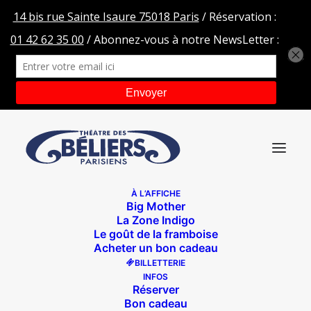
À L’AFFICHE
Big Mother
home salle
La Zone Indigo
Le goût de la framboise
Accueil
home salle
home salle
Acheter un bon cadeau
BILLETTERIE
INFOS
Réserver
Bon cadeau