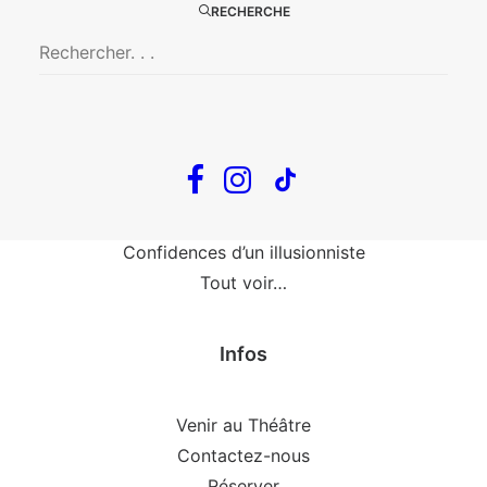
RECHERCHE
Fin, fin et fin
The Loop
En tournée
The Loop
Big Mother
Confidences d’un illusionniste
Tout voir…
Infos
Venir au Théâtre
Contactez-nous
Réserver