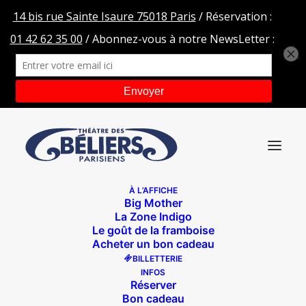
À L’AFFICHE
Big Mother
gUERRES ET cAHNSONS Header
La Zone Indigo
Le goût de la framboise
Accueil
gUERRES ET cAHNSONS Header
Acheter un bon cadeau
gUERRES ET cAHNSONS Header
BILLETTERIE
INFOS
Réserver
Bon cadeau