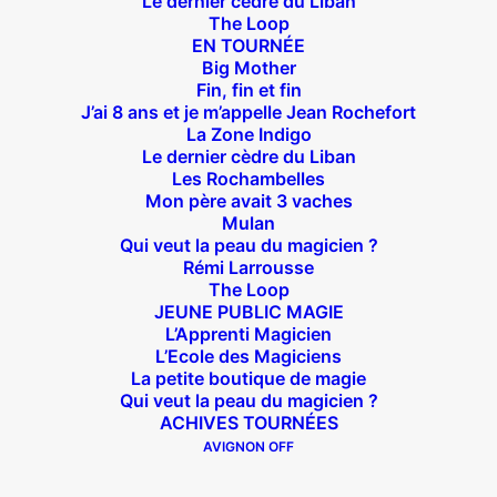
Le dernier cèdre du Liban
Suivez nous !
The Loop
EN TOURNÉE
Big Mother
Fin, fin et fin
J’ai 8 ans et je m’appelle Jean Rochefort
La Zone Indigo
Le dernier cèdre du Liban
Les Rochambelles
Théâtre des Béliers Parisiens
Mon père avait 3 vaches
Mulan
14 bis rue Sainte Isaure 75018 Paris
– M° Jules
Qui veut la peau du magicien ?
Joffrin / Simplon – Loc :
Rémi Larrousse
01 42 62 35 00
The Loop
JEUNE PUBLIC MAGIE
L’Apprenti Magicien
L’Ecole des Magiciens
La petite boutique de magie
À l’affiche
Qui veut la peau du magicien ?
ACHIVES TOURNÉES
Big Mother
AVIGNON OFF
La Zone Indigo
Le goût de la framboise