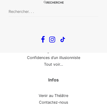
RECHERCHE
Fin, fin et fin
The Loop
En tournée
The Loop
Big Mother
Confidences d’un illusionniste
Tout voir…
Infos
Venir au Théâtre
Contactez-nous