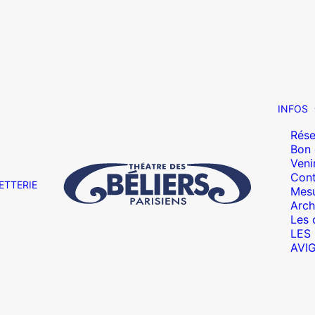
INFOS
Rése
Bon
Veni
Cont
ETTERIE
Mesu
Arch
Les 
LES
AVI