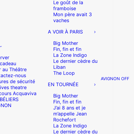
Le goût de la
framboise
Mon père avait 3
vaches
A VOIR À PARIS
Big Mother
Fin, fin et fin
La Zone Indigo
rver
Le dernier cèdre du
 cadeau
Liban
r au Théâtre
The Loop
actez-nous
AVIGNON OFF
res de sécurité
EN TOURNÉE
ives theatre
cours Acquaviva
Big Mother
 BÉLIERS
Fin, fin et fin
GNON
J’ai 8 ans et je
m’appelle Jean
Rochefort
La Zone Indigo
Le dernier cèdre du