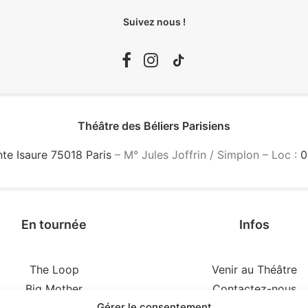
Suivez nous !
Théâtre des Béliers Parisiens
nte Isaure 75018 Paris
– M° Jules Joffrin / Simplon – Loc :
0
En tournée
Infos
The Loop
Venir au Théâtre
Big Mother
Contactez-nous
Gérer le consentement