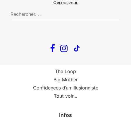
Big Mother
RECHERCHE
La Zone Indigo
Le goût de la framboise
Fin, fin et fin
The Loop
En tournée
The Loop
Big Mother
Confidences d’un illusionniste
Tout voir…
Infos