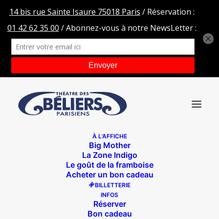
À L’AFFICHE
Big Mother
DP l apprenti magicien
La Zone Indigo
Le goût de la framboise
Accueil
DP l apprenti magicien
DP l apprenti magicien
Acheter un bon cadeau
BILLETTERIE
INFOS
Réserver
Bon cadeau