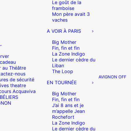
Le goût de la
framboise
Mon père avait 3
vaches
A VOIR À PARIS
Big Mother
Fin, fin et fin
La Zone Indigo
rver
Le dernier cèdre du
 cadeau
Liban
r au Théâtre
The Loop
actez-nous
AVIGNON OFF
res de sécurité
EN TOURNÉE
ives theatre
cours Acquaviva
Big Mother
 BÉLIERS
Fin, fin et fin
GNON
J’ai 8 ans et je
m’appelle Jean
Rochefort
La Zone Indigo
Le dernier cèdre du