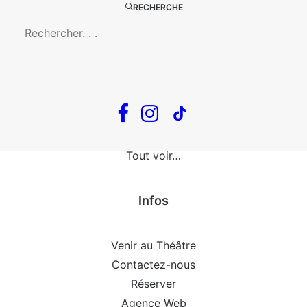
The Loop
RECHERCHE
En tournée
The Loop
Big Mother
Confidences d’un illusionniste
Tout voir…
Infos
Venir au Théâtre
Contactez-nous
Réserver
Agence Web