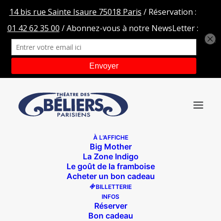
À L’AFFICHE
Big Mother
_MG_6660
La Zone Indigo
Le goût de la framboise
Accueil
_MG_6660
_MG_6660
Acheter un bon cadeau
BILLETTERIE
INFOS
Réserver
Bon cadeau