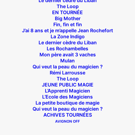
Le dernier cèdre du Liban
The Loop
EN TOURNÉE
Big Mother
Fin, fin et fin
J’ai 8 ans et je m’appelle Jean Rochefort
La Zone Indigo
Théâtre des Béliers Parisiens
Le dernier cèdre du Liban
Les Rochambelles
14 bis rue Sainte Isaure 75018 Paris
– M° Jules
Mon père avait 3 vaches
Joffrin / Simplon – Loc :
01 42 62 35 00
Mulan
Qui veut la peau du magicien ?
Rémi Larrousse
The Loop
JEUNE PUBLIC MAGIE
À l’affiche
L’Apprenti Magicien
L’Ecole des Magiciens
La petite boutique de magie
Big Mother
Qui veut la peau du magicien ?
La Zone Indigo
ACHIVES TOURNÉES
Le goût de la framboise
AVIGNON OFF
Fin, fin et fin