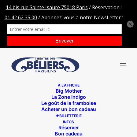
À L’AFFICHE
Big Mother
R&J
La Zone Indigo
Le goût de la framboise
Accueil
R&J
R&J
Acheter un bon cadeau
BILLETTERIE
INFOS
Réserver
Bon cadeau