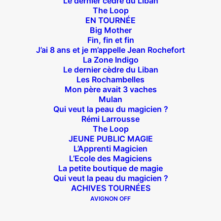
Le dernier cèdre du Liban
The Loop
EN TOURNÉE
Big Mother
Suivez nous !
Fin, fin et fin
J’ai 8 ans et je m’appelle Jean Rochefort
La Zone Indigo
Le dernier cèdre du Liban
Les Rochambelles
Mon père avait 3 vaches
Mulan
Qui veut la peau du magicien ?
Théâtre des Béliers Parisiens
Rémi Larrousse
The Loop
14 bis rue Sainte Isaure 75018 Paris
– M° Jules
JEUNE PUBLIC MAGIE
Joffrin / Simplon – Loc :
01 42 62 35 00
L’Apprenti Magicien
L’Ecole des Magiciens
La petite boutique de magie
Qui veut la peau du magicien ?
ACHIVES TOURNÉES
À l’affiche
AVIGNON OFF