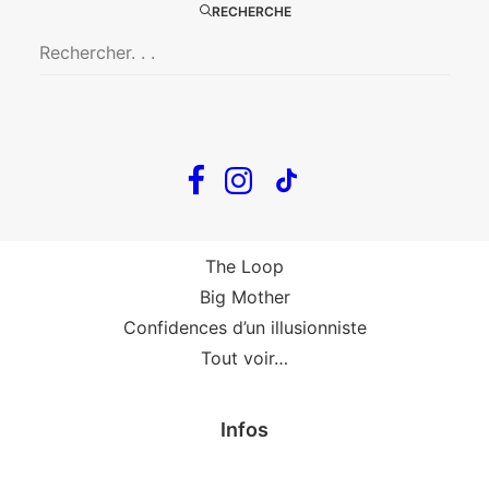
Big Mother
RECHERCHE
La Zone Indigo
Le goût de la framboise
Fin, fin et fin
The Loop
En tournée
The Loop
Big Mother
Confidences d’un illusionniste
Tout voir…
Infos