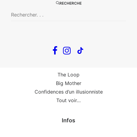
Big Mother
RECHERCHE
La Zone Indigo
Le goût de la framboise
Fin, fin et fin
The Loop
En tournée
The Loop
Big Mother
Confidences d’un illusionniste
Tout voir…
Infos