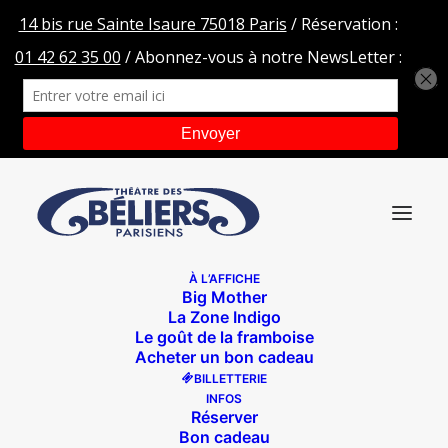
À L’AFFICHE
Big Mother
plouf
La Zone Indigo
Le goût de la framboise
Accueil
Théâtre des Béliers Avignon
plouf
Acheter un bon cadeau
BILLETTERIE
INFOS
Réserver
Bon cadeau