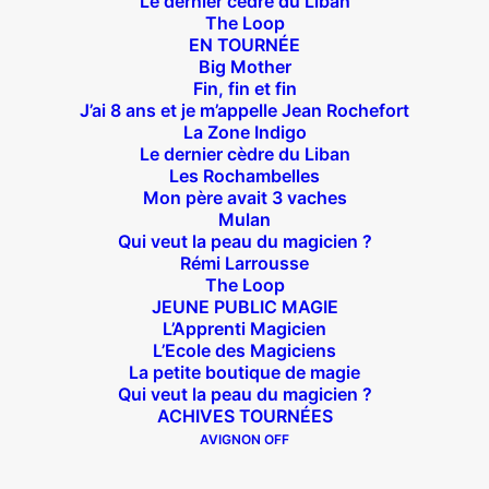
Le dernier cèdre du Liban
The Loop
EN TOURNÉE
Big Mother
Suivez nous !
Fin, fin et fin
J’ai 8 ans et je m’appelle Jean Rochefort
La Zone Indigo
Le dernier cèdre du Liban
Les Rochambelles
Mon père avait 3 vaches
Mulan
Qui veut la peau du magicien ?
Théâtre des Béliers Parisiens
Rémi Larrousse
The Loop
14 bis rue Sainte Isaure 75018 Paris
– M° Jules
JEUNE PUBLIC MAGIE
Joffrin / Simplon – Loc :
01 42 62 35 00
L’Apprenti Magicien
L’Ecole des Magiciens
La petite boutique de magie
Qui veut la peau du magicien ?
ACHIVES TOURNÉES
À l’affiche
AVIGNON OFF